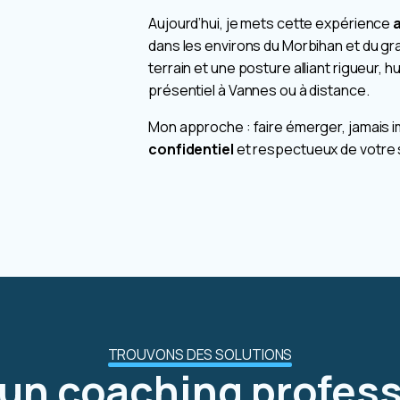
Aujourd’hui, je mets cette expérience
dans les environs du Morbihan et du g
terrain et une posture alliant rigueur
présentiel à Vannes ou à distance.
Mon approche : faire émerger, jamais i
confidentiel
et respectueux de votre s
TROUVONS DES SOLUTIONS
un coaching profes