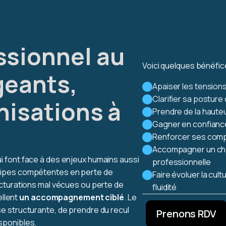
ssionnel au
Voici quelques bénéfic
geants,
Apaiser les tensions
Clarifier sa posture
nisations à
Prendre de la hauteu
Gagner en confiance
Renforcer ses comp
Accompagner un cha
 font face à des enjeux humains aussi
professionnelle
uipes compétentes en perte de
Faire évoluer la cul
ucturations mal vécues ou perte de
fluidité
ellent
un accompagnement ciblé
. Le
e structurante, de prendre du recul
Prenons RDV
disponibles.