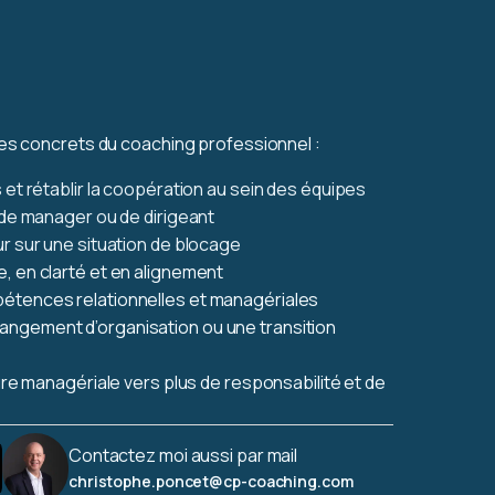
es concrets du coaching professionnel :
 et rétablir la coopération au sein des équipes
 de manager ou de dirigeant
r sur une situation de blocage
, en clarté et en alignement
étences relationnelles et managériales
ngement d’organisation ou une transition
ture managériale vers plus de responsabilité et de
Contactez moi aussi par mail
christophe.poncet@cp-coaching.com