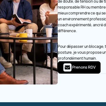
de doute, de tension ou de t
responsable RH ou membre d’
mieux comprendre ce qui se j
un environnement profession
coach expérimenté, ancré dan
différence.
Pour dépasser un blocage, t
posture, je vous propose u
profondément humain.
Prenons RDV