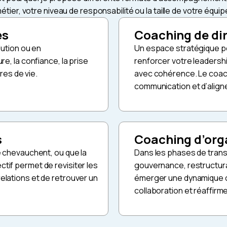
étier, votre niveau de responsabilité ou la taille de votre équip
es
Coaching de di
lution ou en
Un espace stratégique pou
e, la confiance, la prise
renforcer votre leadersh
res de vie.
avec cohérence. Le coach
communication et d’aligne
s
Coaching d’org
e chevauchent, ou que la
Dans les phases de tran
tif permet de revisiter les
gouvernance, restructura
elations et de retrouver un
émerger une dynamique c
collaboration et réaffirme