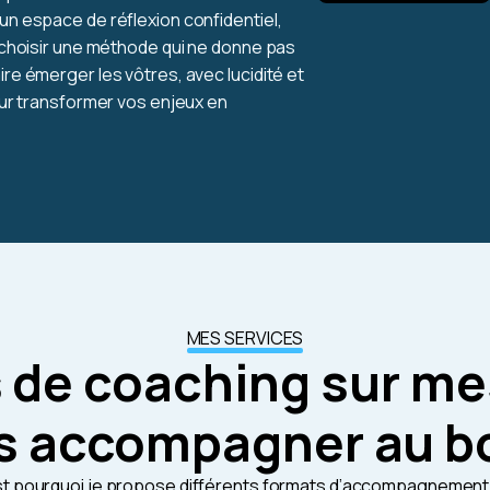
 un espace de réflexion confidentiel,
i choisir une méthode qui ne donne pas
ire émerger les vôtres, avec lucidité et
ur transformer vos enjeux en
MES SERVICES
 de coaching sur m
s accompagner au b
st pourquoi je propose différents formats d’accompagnement, 