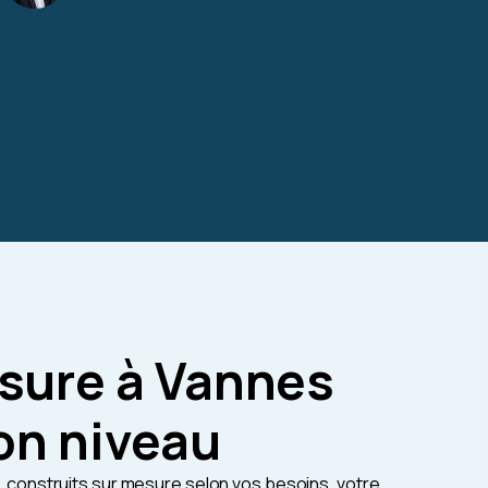
esure à Vannes
on niveau
construits sur mesure selon vos besoins, votre