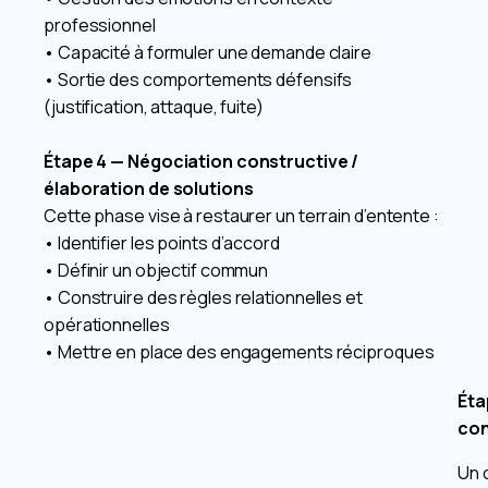
professionnel
• Capacité à formuler une demande claire
• Sortie des comportements défensifs
(justification, attaque, fuite)
Étape 4 — Négociation constructive /
élaboration de solutions
Cette phase vise à restaurer un terrain d’entente :
• Identifier les points d’accord
• Définir un objectif commun
• Construire des règles relationnelles et
opérationnelles
• Mettre en place des engagements réciproques
Éta
con
Un c